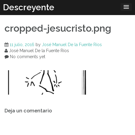
Skip
Descreyente
to
content
cropped-jesucristo.png
11 julio, 2016
by
José Manuel De la Fuente Ríos
José Manuel De la Fuente Ríos
No comments yet
Navegación
Deja un comentario
de
entradas