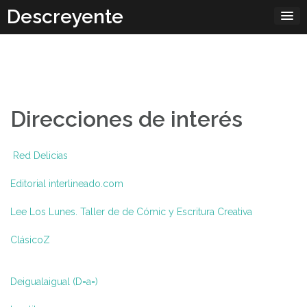
Skip
Descreyente
to
content
Direcciones de interés
Red Delicias
Editorial interlineado.com
Lee Los Lunes. Taller de de Cómic y Escritura Creativa
ClásicoZ
Deigualaigual (D=a=)