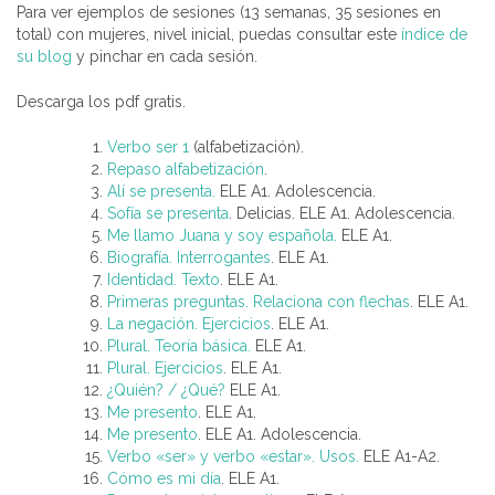
Para ver ejemplos de sesiones (13 semanas, 35 sesiones en
total) con mujeres, nivel inicial, puedas consultar este
índice de
su blog
y pinchar en cada sesión.
Descarga los pdf gratis.
Verbo ser 1
(alfabetización).
Repaso alfabetización
.
Alí se presenta.
ELE A1. Adolescencia.
Sofía se presenta
. Delicias. ELE A1. Adolescencia.
Me llamo Juana y soy española.
ELE A1.
Biografía. Interrogantes
. ELE A1.
Identidad. Texto
. ELE A1.
Primeras preguntas. Relaciona con flechas
. ELE A1.
La negación. Ejercicios
. ELE A1.
Plural. Teoría básica.
ELE A1.
Plural. Ejercicios
. ELE A1.
¿Quién? / ¿Qué?
ELE A1.
Me presento
. ELE A1.
Me presento
. ELE A1. Adolescencia.
Verbo «ser» y verbo «estar». Usos.
ELE A1-A2.
Cómo es mi día
. ELE A1.