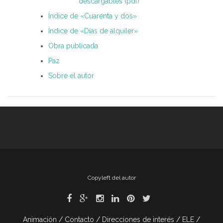
descargables (pdf)
Índice de «Cuarenta y dos»
Índice de «Días de alquiler»
Obra publicada
Paz
Sobre el autor
Copyleft del autor
Animación
Contacto
Direcciones de interés
ELE