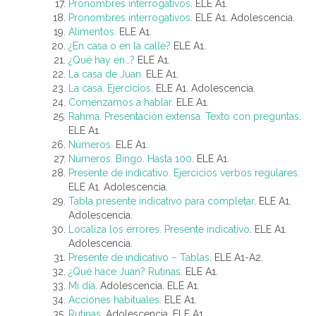
Pronombres interrogativos
. ELE A1.
Pronombres interrogativos
. ELE A1. Adolescencia.
Alimentos.
ELE A1.
¿En casa o en la calle?
ELE A1.
¿Qué hay en…?
ELE A1.
La casa de Juan.
ELE A1.
La casa. Ejercicios
. ELE A1. Adolescencia.
Comenzamos a hablar.
ELE A1.
Rahma. Presentación extensa. Texto con preguntas
.
ELE A1.
Números.
ELE A1.
Números. Bingo. Hasta 100
. ELE A1.
Presente de indicativo. Ejercicios verbos regulares.
ELE A1. Adolescencia.
Tabla presente indicativo para completar
. ELE A1.
Adolescencia.
Localiza los errores. Presente indicativo
. ELE A1.
Adolescencia.
Presente de indicativo – Tablas
. ELE A1-A2.
¿Qué hace Juan? Rutinas.
ELE A1.
Mi día
. Adolescencia. ELE A1.
Acciones habituales.
ELE A1.
Rutinas
. Adolescencia. ELE A1.