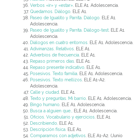
Verbos «ir» y «estar»
. ELE A1. Adolescencia.
Quedamos. Diálogo
. ELE A1.
Paseo de Igualito y Parrita. Diálogo.
ELE A1.
Adolescencia.
Paseo de Igualito y Parrita. Diálogo-test
. ELE A1.
Adolescencia.
Diálogos en cuatro entornos.
ELE A1. Adolescencia.
Adivinanzas. Relativos.
ELE A1.
Adverbios de frecuencia.
ELE A1.
Repaso primeros días.
ELE A1.
Repaso presente indicativo
. ELE A1.
Posesivos. Texto familia
. ELE A1. Adolescencia.
Posesivos. Texto mellizos
. ELE A1-A2.
Adolescencia.
Calle y ciudad
. ELE A1.
Texto y preguntas. Mi barrio
. ELE A1. Adolescencia.
Bingo humano
. ELE A1. Adolescencia.
Busca a alguien que…
ELE A1. Adolescencia.
Oficios. Vocabulario y ejercicios
. ELE A1.
Describiendo
. ELE A1.
Descripción física.
ELE A1.
Comparamos con adjetivos
. ELE A1-A2. (Junio