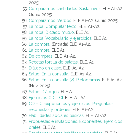
2025).
Comparamos cantidades. Sustantivos.
ELE A1-A2.
(Junio 2025).
Comparamos. Verbos.
ELE A1-A2. (Junio 2025).
La ropa. Completar texto.
ELE. A1-A2.
La ropa. Dictado mutuo
. ELE A1.
La ropa. Vocabulario y ejercicios
. ELE A1.
La compra.
(Entrada) ELE.
A1-A2.
La compra
. ELE A1.
De compras
. ELE. A1-A2.
Recetas tortilla de patatas
. ELE. A1.
Diálogo en clase
. ELE. A1-A2.
Salud. En la consulta
. ELE. A1-A2.
Salud. En la consulta (2). Pictogramas
. ELE A1-A2
(Nov. 2025).
Salud. Diálogos.
ELE A1.
Ejercicios CD – CI
. ELE. A1-A2.
CD – CI exponentes y ejercicios. Preguntas-
respuestas y órdenes
. ELE. A1-A2.
Habilidades sociales básicas.
ELE.
A1-A2.
Propuestas e invitaciones. Exponentes, Ejercicios
orale
s. ELE A1.