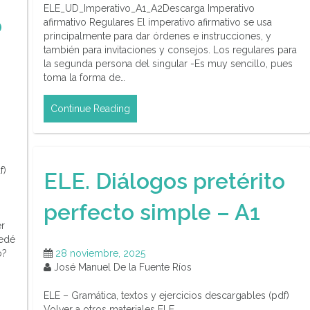
ELE_UD_Imperativo_A1_A2Descarga Imperativo
o
afirmativo Regulares El imperativo afirmativo se usa
principalmente para dar órdenes e instrucciones, y
también para invitaciones y consejos. Los regulares para
la segunda persona del singular -Es muy sencillo, pues
toma la forma de…
Continue Reading
f)
ELE. Diálogos pretérito
perfecto simple – A1
er
uedé
28 noviembre, 2025
o?
José Manuel De la Fuente Ríos
ELE – Gramática, textos y ejercicios descargables (pdf)
Volver a otros materiales ELE.