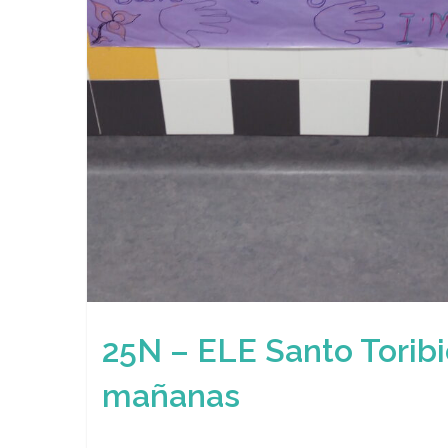
25N – ELE Santo Torib
mañanas