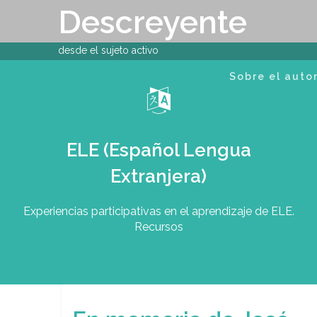
Skip
Descreyente
to
content
desde el sujeto activo
Sobre el auto
ELE (Español Lengua
Extranjera)
Experiencias participativas en el aprendizaje de ELE.
Recursos