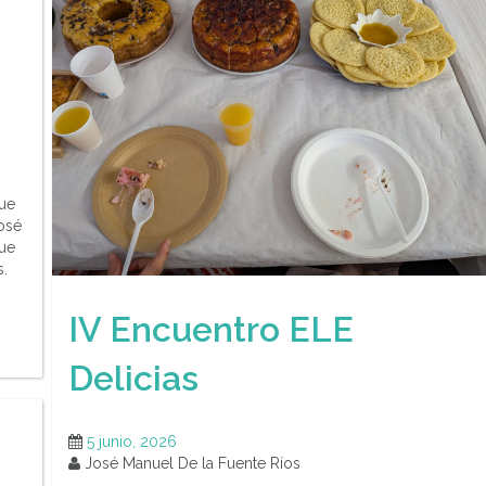
que
José
ue
.
IV Encuentro ELE
Delicias
5 junio, 2026
José Manuel De la Fuente Ríos