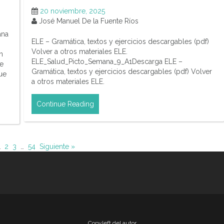
20 noviembre, 2025
José Manuel De la Fuente Ríos
ana
ELE – Gramática, textos y ejercicios descargables (pdf)
Volver a otros materiales ELE.
n
ELE_Salud_Picto_Semana_9_A1Descarga ELE –
de
Gramática, textos y ejercicios descargables (pdf) Volver
ue
a otros materiales ELE.
Continue Reading
1
2
3
…
54
Siguiente »
Copyleft del autor