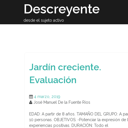
Skip
Descreyente
to
content
desde el sujeto activo
Sobre el auto
Jardín creciente.
Evaluación
4 marzo, 2019
José Manuel De la Fuente Ríos
EDAD: A partir de 8 años. TAMAÑO DEL GRUPO: A par
10 personas. OBJETIVOS: -Potenciar la expresión de 
experiencias positivas. DURACIÓN: Todo el