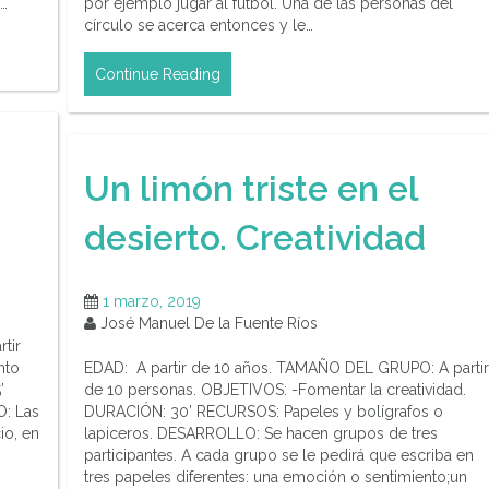
n…
por ejemplo jugar al fútbol. Una de las personas del
círculo se acerca entonces y le…
Continue Reading
Un limón triste en el
desierto. Creatividad
1 marzo, 2019
José Manuel De la Fuente Ríos
tir
nto
EDAD: A partir de 10 años. TAMAÑO DEL GRUPO: A partir
’
de 10 personas. OBJETIVOS: -Fomentar la creatividad.
: Las
DURACIÓN: 30’ RECURSOS: Papeles y bolígrafos o
io, en
lapiceros. DESARROLLO: Se hacen grupos de tres
participantes. A cada grupo se le pedirá que escriba en
tres papeles diferentes: una emoción o sentimiento;un