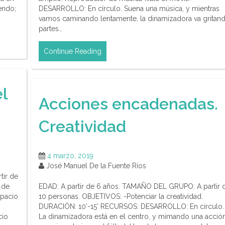
endo;
DESARROLLO: En círculo. Suena una música, y mientras
vamos caminando lentamente, la dinamizadora va gritan
partes…
Continue Reading
l
Acciones encadenadas.
Creatividad
4 marzo, 2019
José Manuel De la Fuente Ríos
tir de
 de
EDAD: A partir de 6 años. TAMAÑO DEL GRUPO: A partir 
spacio
10 personas. OBJETIVOS: -Potenciar la creatividad.
DURACIÓN: 10’-15’ RECURSOS: DESARROLLO: En círculo.
cio
La dinamizadora está en el centro, y mimando una acción