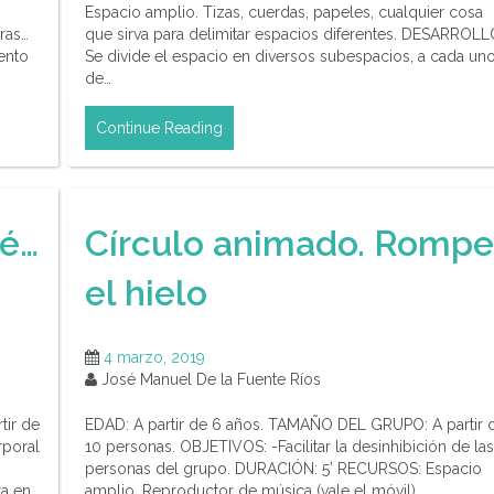
Espacio amplio. Tizas, cuerdas, papeles, cualquier cosa
eras…
que sirva para delimitar espacios diferentes. DESARROLL
ento
Se divide el espacio en diversos subespacios, a cada un
de…
Continue Reading
ré…
Círculo animado. Rompe
el hielo
4 marzo, 2019
José Manuel De la Fuente Ríos
tir de
EDAD: A partir de 6 años. TAMAÑO DEL GRUPO: A partir 
rporal
10 personas. OBJETIVOS: -Facilitar la desinhibición de las
personas del grupo. DURACIÓN: 5’ RECURSOS: Espacio
ra en
amplio. Reproductor de música (vale el móvil).