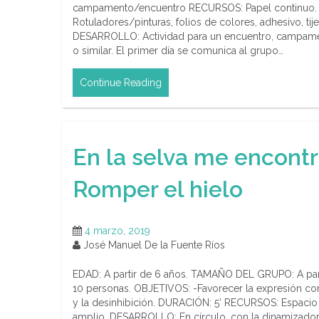
campamento/encuentro RECURSOS: Papel continuo.
Rotuladores/pinturas, folios de colores, adhesivo, tij
DESARROLLO: Actividad para un encuentro, campam
o similar. El primer día se comunica al grupo…
Continue Reading
En la selva me encont
Romper el hielo
4 marzo, 2019
José Manuel De la Fuente Ríos
EDAD: A partir de 6 años. TAMAÑO DEL GRUPO: A par
10 personas. OBJETIVOS: -Favorecer la expresión co
y la desinhibición. DURACIÓN: 5’ RECURSOS: Espacio
amplio. DESARROLLO: En círculo, con la dinamizado