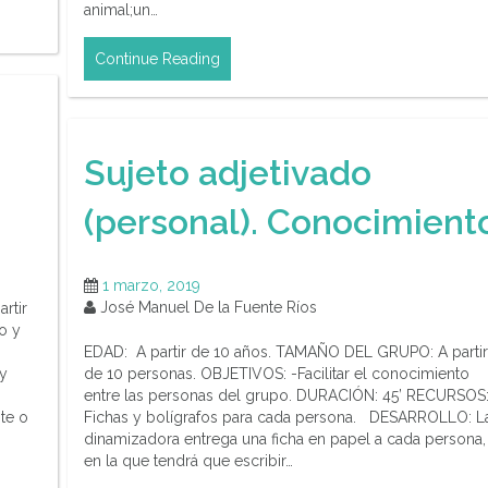
animal;un…
Continue Reading
Sujeto adjetivado
(personal). Conocimient
1 marzo, 2019
José Manuel De la Fuente Ríos
rtir
o y
EDAD: A partir de 10 años. TAMAÑO DEL GRUPO: A partir
y
de 10 personas. OBJETIVOS: -Facilitar el conocimiento
,
entre las personas del grupo. DURACIÓN: 45’ RECURSOS
te o
Fichas y bolígrafos para cada persona. DESARROLLO: L
dinamizadora entrega una ficha en papel a cada persona,
en la que tendrá que escribir…