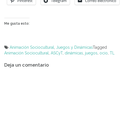
Pinterest
Telegram
Correo electrónico
Me gusta esto:
Animación Sociocultural
,
Juegos y Dinámicas
Tagged
Animación Sociocultural
,
ASCyT
,
dinámicas
,
juegos
,
ocio
,
TL
Navegación
Deja un comentario
de
entradas