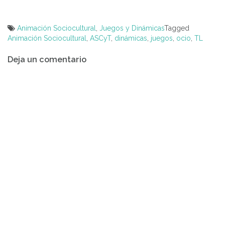
Animación Sociocultural
,
Juegos y Dinámicas
Tagged
Animación Sociocultural
,
ASCyT
,
dinámicas
,
juegos
,
ocio
,
TL
Navegación
Deja un comentario
de
entradas