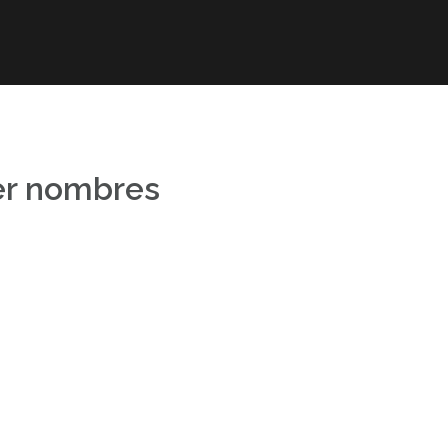
r
Obra publicada
Direcciones de interés
Ani
er nombres