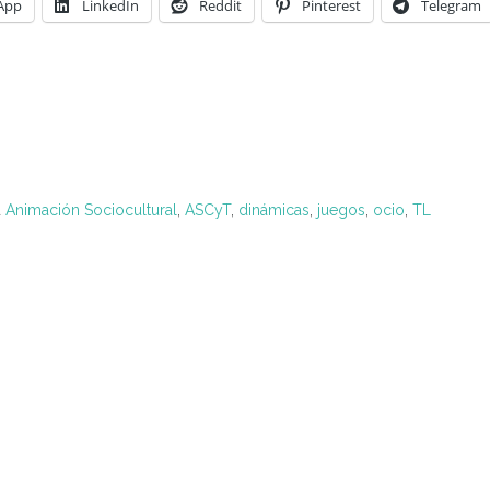
App
LinkedIn
Reddit
Pinterest
Telegram
d
Animación Sociocultural
,
ASCyT
,
dinámicas
,
juegos
,
ocio
,
TL