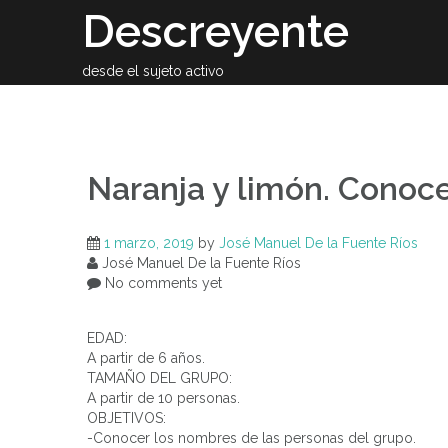
Skip
Descreyente
to
content
desde el sujeto activo
Sobre el auto
Naranja y limón. Conoc
1 marzo, 2019
by
José Manuel De la Fuente Ríos
José Manuel De la Fuente Ríos
No comments yet
EDAD:
A partir de 6 años.
TAMAÑO DEL GRUPO:
A partir de 10 personas.
OBJETIVOS:
-Conocer los nombres de las personas del grupo.