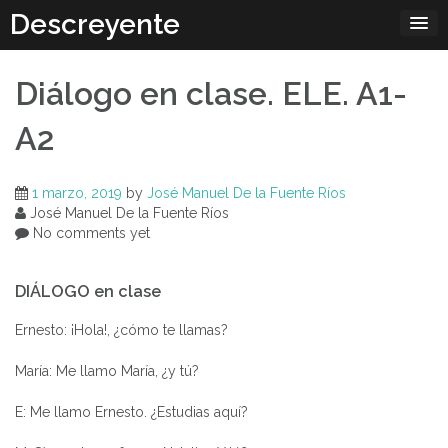
Skip
Descreyente
to
content
Diálogo en clase. ELE. A1-
A2
1 marzo, 2019
by
José Manuel De la Fuente Ríos
José Manuel De la Fuente Ríos
No comments yet
DIÁLOGO en clase
Ernesto: ¡Hola!, ¿cómo te llamas?
María: Me llamo María, ¿y tú?
E: Me llamo Ernesto. ¿Estudias aquí?