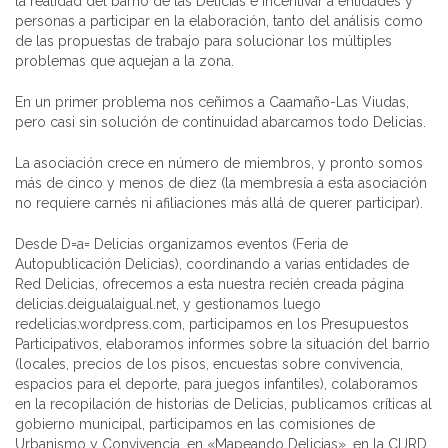
la realidad del barrio de las Delicias e incentivar a entidades y
personas a participar en la elaboración, tanto del análisis como
de las propuestas de trabajo para solucionar los múltiples
problemas que aquejan a la zona.
En un primer problema nos ceñimos a Caamaño-Las Viudas,
pero casi sin solución de continuidad abarcamos todo Delicias.
La asociación crece en número de miembros, y pronto somos
más de cinco y menos de diez (la membresía a esta asociación
no requiere carnés ni afiliaciones más allá de querer participar).
Desde D=a= Delicias organizamos eventos (Feria de
Autopublicación Delicias), coordinando a varias entidades de
Red Delicias, ofrecemos a esta nuestra recién creada página
delicias.deigualaigual.net, y gestionamos luego
redelicias.wordpress.com, participamos en los Presupuestos
Participativos, elaboramos informes sobre la situación del barrio
(locales, precios de los pisos, encuestas sobre convivencia,
espacios para el deporte, para juegos infantiles), colaboramos
en la recopilación de historias de Delicias, publicamos críticas al
gobierno municipal, participamos en las comisiones de
Urbanismo y Convivencia, en «Mapeando Delicias», en la CIJRD