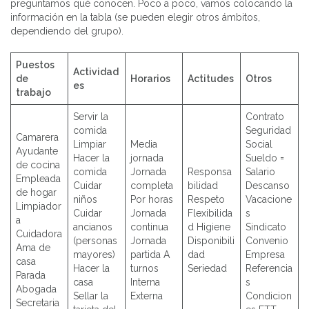
preguntamos qué conocen. Poco a poco, vamos colocando la
información en la tabla (se pueden elegir otros ámbitos,
dependiendo del grupo).
Puestos
Actividad
de
Horarios
Actitudes
Otros
es
trabajo
Servir la
Contrato
comida
Seguridad
Camarera
Limpiar
Media
Social
Ayudante
Hacer la
jornada
Sueldo =
de cocina
comida
Jornada
Responsa
Salario
Empleada
Cuidar
completa
bilidad
Descanso
de hogar
niños
Por horas
Respeto
Vacacione
Limpiador
Cuidar
Jornada
Flexibilida
s
a
ancianos
continua
d Higiene
Sindicato
Cuidadora
(personas
Jornada
Disponibili
Convenio
Ama de
mayores)
partida A
dad
Empresa
casa
Hacer la
turnos
Seriedad
Referencia
Parada
casa
Interna
s
Abogada
Sellar la
Externa
Condicion
Secretaria