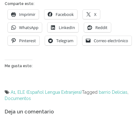
Comparte esto:
Imprimir
Facebook
X
WhatsApp
LinkedIn
Reddit
Pinterest
Telegram
Correo electrónico
Me gusta esto:
A1
,
ELE (Español Lengua Extranjera)
Tagged
barrio Delicias
,
Documentos
Navegación
Deja un comentario
de
entradas