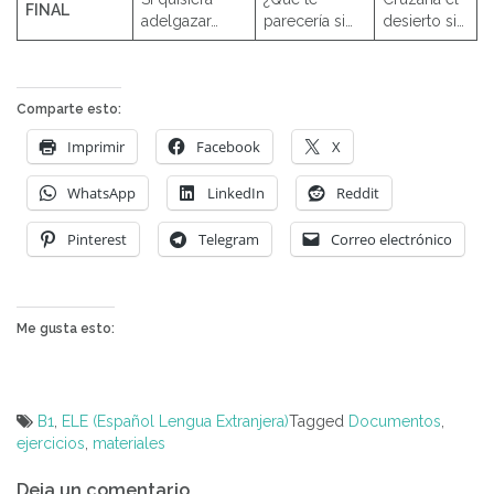
FINAL
adelgazar…
parecería si…
desierto si…
Comparte esto:
Imprimir
Facebook
X
WhatsApp
LinkedIn
Reddit
Pinterest
Telegram
Correo electrónico
Me gusta esto:
B1
,
ELE (Español Lengua Extranjera)
Tagged
Documentos
,
ejercicios
,
materiales
Navegación
Deja un comentario