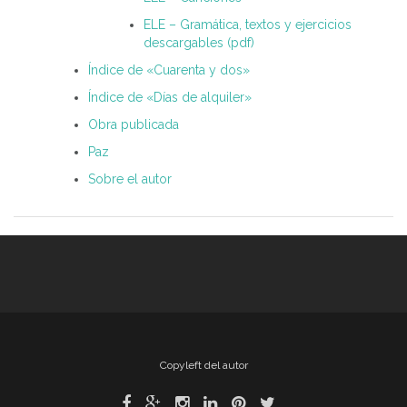
ELE – Gramática, textos y ejercicios
descargables (pdf)
Índice de «Cuarenta y dos»
Índice de «Días de alquiler»
Obra publicada
Paz
Sobre el autor
Copyleft del autor