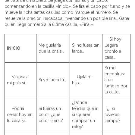
Se trata de un tablero. Se juega con fichas y un dado,
comenzando en la casilla «Inicio». Se tira el dado por turno y se
mueve la ficha tantas casillas como marque el número. Se
resuelve la oración inacabada, inventando un posible final. Gana
quien llega primero a la última casilla, «Final».
Si hoy
Me gustaría
Si no fuera tan
llegara
INICIO
que la crisis…
tarde…
pronto a
casa…
Si me
encontrara
Viajaría a
Ojalá mi
Si yo fuera tú…
a un
mi país si…
hijo…
famoso por
la calle…
¿Dónde
Podría
Si fueras un
tendría que ir
¿… si
cenar hoy en
color, ¿qué
si (querer)
tuvieras
tu casa si…
color (ser)…?
comprar un
tiempo?
reloj?