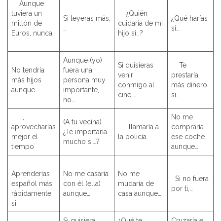
Aunque
tuviera un
¿Quién
Si leyeras más,
¿Qué harías
millón de
cuidaría de mi
…
si…
Euros, nunca…
hijo si…?
Aunque (yo)
Si quisieras
Te
No tendría
fuera una
venir
prestaría
más hijos
persona muy
conmigo al
más dinero
aunque…
importante,
cine,…
si…
no…
…,
No me
(A tu vecina)
aprovecharías
…, llamaría a
compraría
¿Te importaría
mejor el
la policía
ese coche
mucho si…?
tiempo
aunque…
Aprenderías
No me casaría
No me
Si no fuera
español más
con él (ella)
mudaría de
por ti,…
rápidamente
aunque…
casa aunque…
si…
Si quisiera
¿Qué te
Cruzaría el