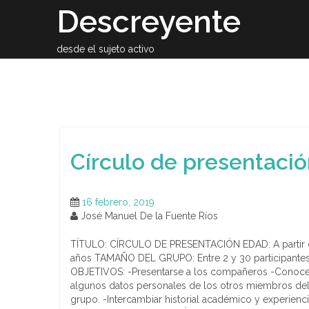
Skip
Descreyente
to
content
desde el sujeto activo
Sobre el auto
Círculo de presentaci
16 febrero, 2019
José Manuel De la Fuente Ríos
TÍTULO: CÍRCULO DE PRESENTACIÓN EDAD: A partir 
años TAMAÑO DEL GRUPO: Entre 2 y 30 participante
OBJETIVOS: -Presentarse a los compañeros -Conoce
algunos datos personales de los otros miembros de
grupo. -Intercambiar historial académico y experienc