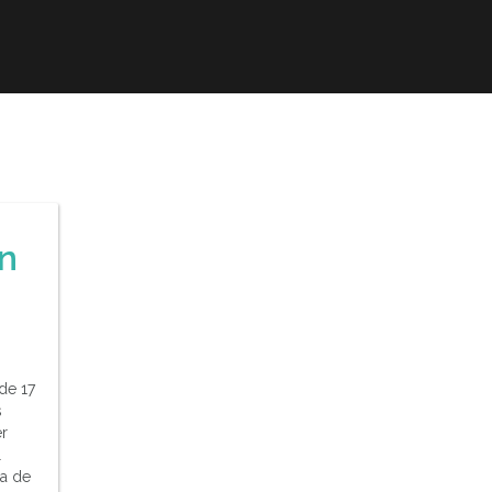
r
Obra publicada
Direcciones de interés
Ani
ón
de 17
s
r
l
ia de