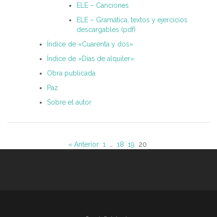
ELE – Canciones
ELE – Gramática, textos y ejercicios
descargables (pdf)
Índice de «Cuarenta y dos»
Índice de «Días de alquiler»
Obra publicada
Paz
Sobre el autor
« Anterior
1
…
18
19
20