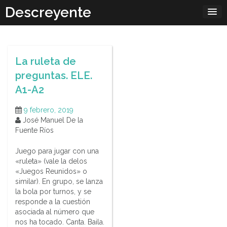
Skip
Descreyente
to
content
La ruleta de
preguntas. ELE.
A1-A2
9 febrero, 2019
José Manuel De la
Fuente Ríos
Juego para jugar con una
«ruleta» (vale la delos
«Juegos Reunidos» o
similar). En grupo, se lanza
la bola por turnos, y se
responde a la cuestión
asociada al número que
nos ha tocado. Canta. Baila.