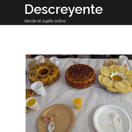
Skip
Descreyente
to
content
desde el sujeto activo
Sobre el auto