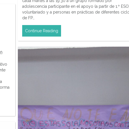
cada martes a las 19:30 a un grupo formado por
adolescencia participante en el apoyo (a partir de 1.º ESO)
voluntariado y a personas en prácticas de diferentes cicl
de FP…
Continue Reading
f)
tivo
nte
da
forma