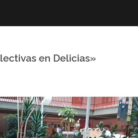
r
Obra publicada
Direcciones de interés
Ani
ectivas en Delicias»