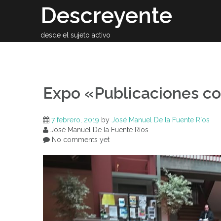
Skip
Descreyente
to
content
desde el sujeto activo
Sobre el auto
Expo «Publicaciones col
7 febrero, 2019
by
José Manuel De la Fuente Ríos
José Manuel De la Fuente Ríos
No comments yet