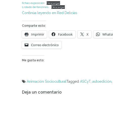
fichas exposición
Descargar
Listado de fanzines…
Descargar
Continúa leyendo en Red Delicias
Comparte esto:
Imprimir
Facebook
X
Whats
Correo electrónico
Me gusta esto:
Animación Sociocultural
Tagged
ASCyT
,
autoedición
Navegación
Deja un comentario
de
entradas