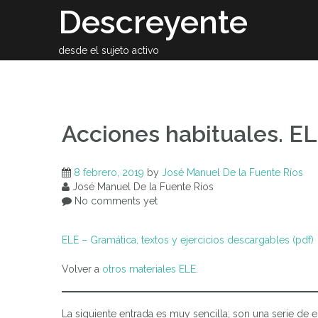
Skip
Descreyente
to
content
desde el sujeto activo
Sobre el auto
Acciones habituales. EL
8 febrero, 2019
by
José Manuel De la Fuente Ríos
José Manuel De la Fuente Ríos
No comments yet
ELE – Gramática, textos y ejercicios descargables (pdf)
Volver a
otros materiales ELE
.
La siguiente entrada es muy sencilla; son una serie d