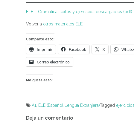
ELE – Gramática, textos y ejercicios descargables (pdf)
Volver a
otros materiales ELE
.
Comparte esto:
Imprimir
Facebook
X
Whats
Correo electrónico
Me gusta esto:
A1
,
ELE (Español Lengua Extranjera)
Tagged
ejercicio
Navegación
Deja un comentario
de
entradas