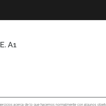
r
Obra publicada
Direcciones de interés
Ani
E. A1
e ejercicios acerca de lo que hacemos normalmente con algunos objet