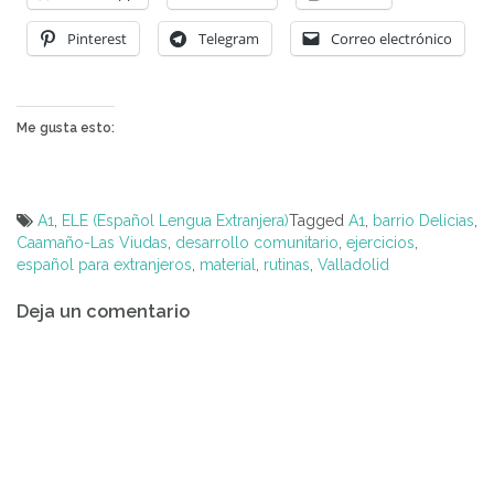
Pinterest
Telegram
Correo electrónico
Me gusta esto:
A1
,
ELE (Español Lengua Extranjera)
Tagged
A1
,
barrio Delicias
,
Caamaño-Las Viudas
,
desarrollo comunitario
,
ejercicios
,
español para extranjeros
,
material
,
rutinas
,
Valladolid
Navegación
Deja un comentario
de
entradas