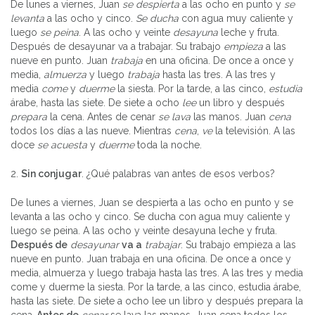
De lunes a viernes, Juan
se despierta
a las ocho en punto y
se
levanta
a las ocho y cinco.
Se ducha
con agua muy caliente y
luego
se peina
. A las ocho y veinte
desayuna
leche y fruta.
Después de desayunar va a trabajar. Su trabajo
empieza
a las
nueve en punto. Juan
trabaja
en una oficina. De once a once y
media,
almuerza
y luego
trabaja
hasta las tres. A las tres y
media
come
y
duerme
la siesta. Por la tarde, a las cinco,
estudia
árabe, hasta las siete. De siete a ocho
lee
un libro y después
prepara
la cena. Antes de cenar
se lava
las manos. Juan
cena
todos los días a las nueve. Mientras
cena
,
ve
la televisión. A las
doce
se acuesta
y
duerme
toda la noche.
2.
Sin conjugar
. ¿Qué palabras van antes de esos verbos?
De lunes a viernes, Juan se despierta a las ocho en punto y se
levanta a las ocho y cinco. Se ducha con agua muy caliente y
luego se peina. A las ocho y veinte desayuna leche y fruta.
Después de
desayunar
va a
trabajar
. Su trabajo empieza a las
nueve en punto. Juan trabaja en una oficina. De once a once y
media, almuerza y luego trabaja hasta las tres. A las tres y media
come y duerme la siesta. Por la tarde, a las cinco, estudia árabe,
hasta las siete. De siete a ocho lee un libro y después prepara la
cena.
Antes de
cenar
se lava las manos. Juan cena todos los