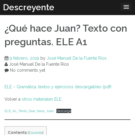
Skip
Descreyente
to
content
¿Qué hace Juan? Texto con
preguntas. ELE A1
9 febrero, 2019
by
José Manuel De la Fuente Ríos
José Manuel De la Fuente Ríos
No comments yet
ELE – Gramática, textos y ejercicios descargables (pdf)
Volver a
otros materiales ELE
.
ELE_A1_Texto_Que_hace_Juan
Descarga
Contents
[
Esconde
]