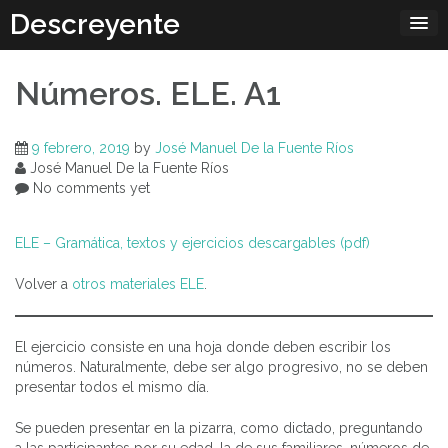
Skip
Descreyente
to
content
Números. ELE. A1
9 febrero, 2019
by
José Manuel De la Fuente Ríos
José Manuel De la Fuente Ríos
No comments yet
ELE – Gramática, textos y ejercicios descargables (pdf)
Volver a
otros materiales ELE
.
El ejercicio consiste en una hoja donde deben escribir los
números. Naturalmente, debe ser algo progresivo, no se deben
presentar todos el mismo día.
Se pueden presentar en la pizarra, como dictado, preguntando
a las participantes por su edad, la de sus familiares, números de