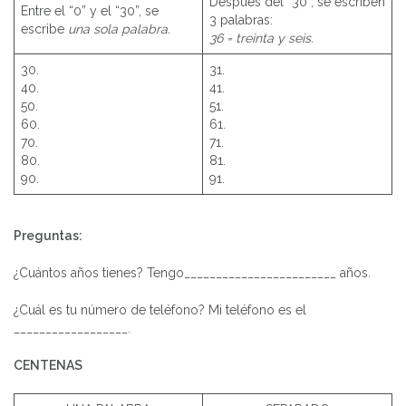
Después del “30”, se escriben
Entre el “0” y el “30”, se
3 palabras:
escribe
una sola palabra.
36 = treinta y seis.
30.
31.
40.
41.
50.
51.
60.
61.
70.
71.
80.
81.
90.
91.
Preguntas:
¿Cuántos años tienes? Tengo________________________ años.
¿Cuál es tu número de teléfono? Mi teléfono es el
__________________.
CENTENAS