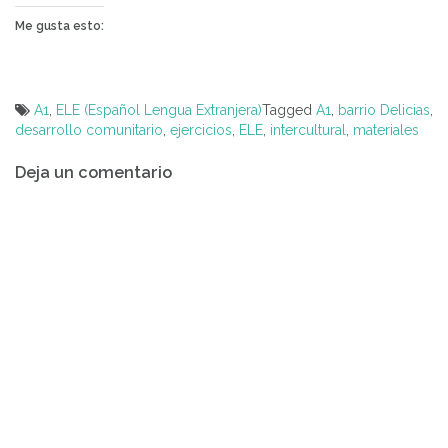
Me gusta esto:
A1
,
ELE (Español Lengua Extranjera)
Tagged
A1
,
barrio Delicias
,
desarrollo comunitario
,
ejercicios
,
ELE
,
intercultural
,
materiales
Navegación
Deja un comentario
de
entradas