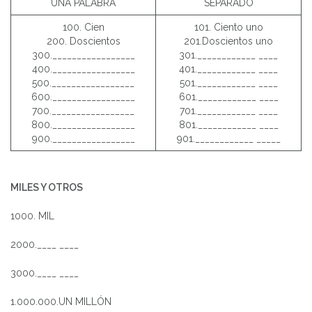
UNA PALABRA
SEPARADO
100. Cien
101. Ciento uno
200. Doscientos
201.Doscientos uno
300._________________
301.____________ ____
400._________________
401.____________ ____
500._________________
501.____________ ____
600._________________
601.____________ ____
700._________________
701.____________ ____
800._________________
801.____________ ____
900._________________
901.____________ _____
MILES Y OTROS
1000. MIL
2000.____ ____
3000.____ ____
1.000.000.UN MILLÓN