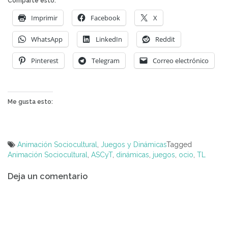
Comparte esto:
Imprimir
Facebook
X
WhatsApp
LinkedIn
Reddit
Pinterest
Telegram
Correo electrónico
Me gusta esto:
Animación Sociocultural
,
Juegos y Dinámicas
Tagged
Animación Sociocultural
,
ASCyT
,
dinámicas
,
juegos
,
ocio
,
TL
Navegación
Deja un comentario
de
entradas