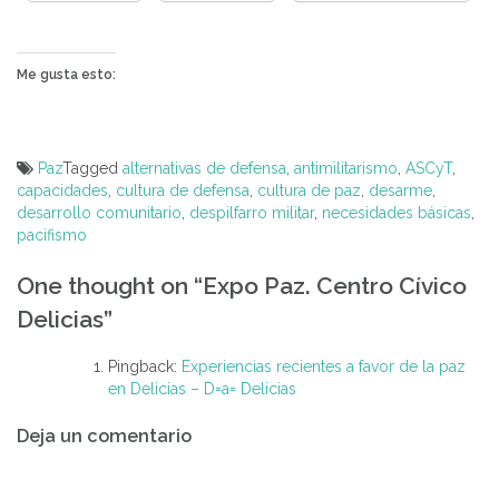
Me gusta esto:
Paz
Tagged
alternativas de defensa
,
antimilitarismo
,
ASCyT
,
capacidades
,
cultura de defensa
,
cultura de paz
,
desarme
,
desarrollo comunitario
,
despilfarro militar
,
necesidades básicas
,
pacifismo
Navegación
One thought on “
Expo Paz. Centro Cívico
de
Delicias
”
entradas
Pingback:
Experiencias recientes a favor de la paz
en Delicias – D=a= Delicias
Deja un comentario