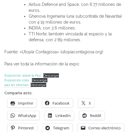
Airbus Defence and Space, con 6´77 millones de
euros,
Ghenova Ingenieria (una subcontrata de Navantia)
con 4´19 millones de euros,
INDRA, con 3´6 millones,
TTI Norte, también vinculada al espacio y la
defensa, con 2´89 millones.
Fuente: «Utopía Contagiosa» (utopiacontagiosa.org)
Para ver toda la información de la expo:
Exposición sobre la Paz
Descargar
Exposición color
Descargar
paz en idiomas
Descargar
Comparte esto:
Imprimir
Facebook
X
WhatsApp
LinkedIn
Reddit
Pinterest
Telegram
Correo electrónico