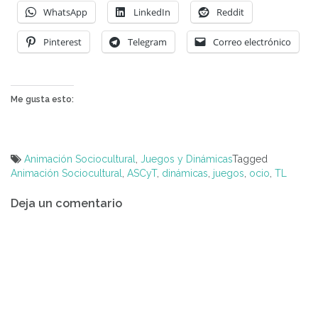
WhatsApp
LinkedIn
Reddit
Pinterest
Telegram
Correo electrónico
Me gusta esto:
Animación Sociocultural
,
Juegos y Dinámicas
Tagged
Animación Sociocultural
,
ASCyT
,
dinámicas
,
juegos
,
ocio
,
TL
Navegación
Deja un comentario
de
entradas