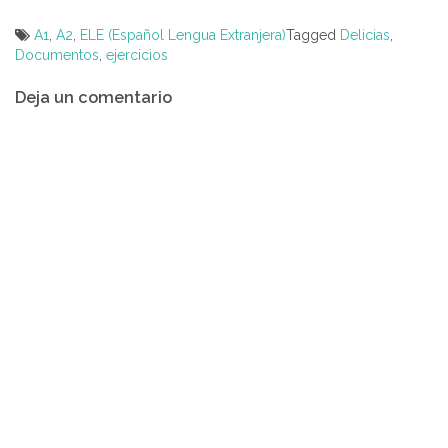
A1
,
A2
,
ELE (Español Lengua Extranjera)
Tagged
Delicias
,
Documentos
,
ejercicios
Navegación
Deja un comentario
de
entradas