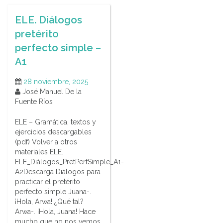
ELE. Diálogos
pretérito
perfecto simple –
A1
28 noviembre, 2025
José Manuel De la
Fuente Ríos
ELE – Gramática, textos y
ejercicios descargables
(pdf) Volver a otros
materiales ELE.
ELE_Diálogos_PretPerfSimple_A1-
A2Descarga Diálogos para
practicar el pretérito
perfecto simple Juana-.
¡Hola, Arwa! ¿Qué tal?
Arwa-. ¡Hola, Juana! Hace
mucho que no nos vemos,