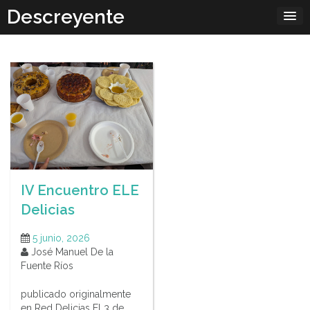
Skip
Descreyente
to
content
IV Encuentro ELE
Delicias
5 junio, 2026
José Manuel De la
Fuente Ríos
publicado originalmente
en Red Delicias El 3 de