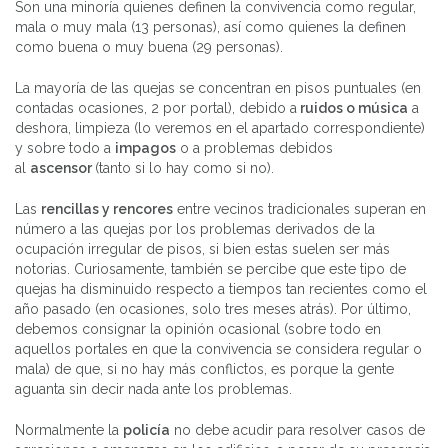
Son una minoría quienes definen la convivencia como regular,
mala o muy mala (13 personas), así como quienes la definen
como buena o muy buena (29 personas).
La mayoría de las quejas se concentran en pisos puntuales (en
contadas ocasiones, 2 por portal), debido a
ruidos o música
a
deshora, limpieza (lo veremos en el apartado correspondiente)
y sobre todo a
impagos
o a problemas debidos
al
ascensor
(tanto si lo hay como si no).
Las
rencillas y rencores
entre vecinos tradicionales superan en
número a las quejas por los problemas derivados de la
ocupación irregular de pisos, si bien estas suelen ser más
notorias. Curiosamente, también se percibe que este tipo de
quejas ha disminuido respecto a tiempos tan recientes como el
año pasado (en ocasiones, solo tres meses atrás). Por último,
debemos consignar la opinión ocasional (sobre todo en
aquellos portales en que la convivencia se considera regular o
mala) de que, si no hay más conflictos, es porque la gente
aguanta sin decir nada ante los problemas.
Normalmente la
policía
no debe acudir para resolver casos de