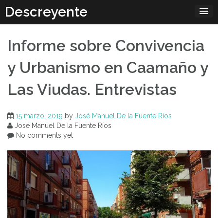
Skip
Descreyente
to
content
Informe sobre Convivencia
y Urbanismo en Caamaño y
Las Viudas. Entrevistas
15 marzo, 2019
by
José Manuel De la Fuente Ríos
José Manuel De la Fuente Ríos
No comments yet