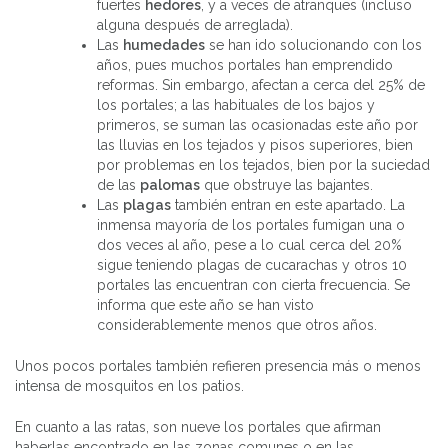
fuertes
hedores
, y a veces de atranques (incluso
alguna después de arreglada).
Las
humedades
se han ido solucionando con los
años, pues muchos portales han emprendido
reformas. Sin embargo, afectan a cerca del 25% de
los portales; a las habituales de los bajos y
primeros, se suman las ocasionadas este año por
las lluvias en los tejados y pisos superiores, bien
por problemas en los tejados, bien por la suciedad
de las
palomas
que obstruye las bajantes.
Las
plagas
también entran en este apartado. La
inmensa mayoría de los portales fumigan una o
dos veces al año, pese a lo cual cerca del 20%
sigue teniendo plagas de cucarachas y otros 10
portales las encuentran con cierta frecuencia. Se
informa que este año se han visto
considerablemente menos que otros años.
Unos pocos portales también refieren presencia más o menos
intensa de mosquitos en los patios.
En cuanto a las ratas, son nueve los portales que afirman
haberlas encontrado en las zonas comunes o en las