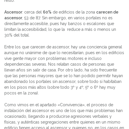
resto.
Ascensor
: cerca del
60%
de edificios de la zona
carecen de
ascensor
, 53 de 87. Sin embargo, en varios portales no es
directamente accesible, pues hay banzos o escalones que
limitan la accesibilidad, lo que la reduce a más o menos un
30% del total.
Entre los que carecen de ascensor, hay una conciencia general
aunque no unánime de que lo necesitarían, pues en los edificios
vive gente mayor con problemas motores e incluso
dependencias severas. Nos relatan casos de personas que
llevan años sin salir de casa. Por otro lado, ha sido frecuente
que las personas mayores que se lo han podido permitir hayan
abandonado los portales sin ascensor, sobre todo si habitaban
en los pisos más altos (sobre todo 3º y 4º; 5º o 6º hay muy
pocos en la zona).
Como vimos en el apartado «Convivencia», el proceso de
instalación del ascensor es uno de los que más problemas han
ocasionado, llegando a producirse agresiones verbales y
físicas, y auténticas segregaciones entre quienes en un mismo
edificio tienen acceso al ascensor y quienes no, en los casos en