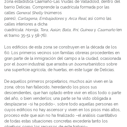
zona estadística Caamaño-Las Viudas de Valladolid, dentro del
barrio Delicias. Comprende la cuadrícula formada por las
calles
General Shelly
(números
pares),
Cartagena
,
Embajadores
y
Arca Real
, así como las
calles interiores a dicha
cuadrícula:
Hornija
,
Tera
,
Aaiún
,
Bata
,
Ifni
,
Guinea
y
Caamaño
(en
el tramo 35-51 y 58-76).
Los edificios de esta zona se construyen en la década de los
60. Los primeros vecinos son familias obreras procedentes en
gran parte de la inmigración del campo a la ciudad, ocasionada
por el
boom
industrial que arrastra un
boom
urbanístico sobre
una superficie agrícola, de huertas, en este lugar de Delicias.
De aquellos primeros propietarios, muchos aún viven en la
zona; otros han fallecido, heredando los pisos sus
descendientes, que han optado entre vivir en ellos todo o parte
del año, o bien venderlos; una parte se ha visto obligada a
desplazarse –si ha podido–, sobre todo aquellas personas en
cuyos edificios no hay ascensor y viven en los pisos más altos,
proceso este que aún no ha finalizado –el análisis cuantitativo
de todas estas situaciones concretas excedería tanto los
objetivos como los recursos de este trabajo–.