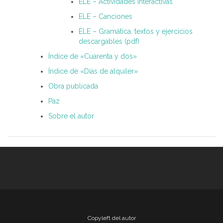
ELE – Actividades interactivas
ELE – Canciones
ELE – Gramática, textos y ejercicios
descargables (pdf)
Índice de «Cuarenta y dos»
Índice de «Días de alquiler»
Obra publicada
Paz
Sobre el autor
Copyleft del autor