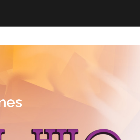
mación
ELE
Paz
Contacto
ones