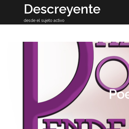
Skip
Descreyente
to
content
desde el sujeto activo
Sobre el auto
Poe