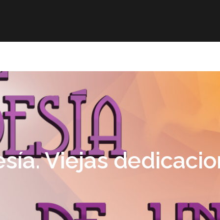
r
Obra publicada
Direcciones de interés
Ani
sía. Viejas dedicaci