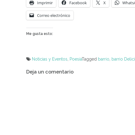
Imprimir
Facebook
X
Whats
Correo electrónico
Me gusta esto:
Noticias y Eventos
,
Poesía
Tagged
barrio
,
barrio Delic
Navegación
Deja un comentario
de
entradas