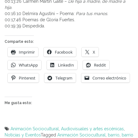
00:13:26 Carmen Martín Gaite –
De hija a madre, de madre a
hija
.
00:16:10 Delmira Agustini – Poema:
Para tus manos
.
00:17:46 Poemas de Gloria Fuertes.
00:19:39 Despedida.
Comparte esto:
Imprimir
Facebook
X
WhatsApp
LinkedIn
Reddit
Pinterest
Telegram
Correo electrónico
Me gusta esto:
Animación Sociocultural
,
Audiovisuales y artes escénicas
,
Noticias y Eventos
Tagged
Animación Sociocultural
,
barrio
,
barrio