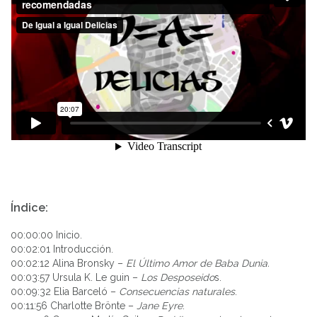
Índice:
00:00:00 Inicio.
00:02:01 Introducción.
00:02:12 Alina Bronsky –
El Último Amor de Baba Dunia.
00:03:57 Ursula K. Le guin –
Los Desposeido
s.
00:09:32 Elia Barceló –
Consecuencias naturales
.
00:11:56 Charlotte Brönte –
Jane Eyre
.