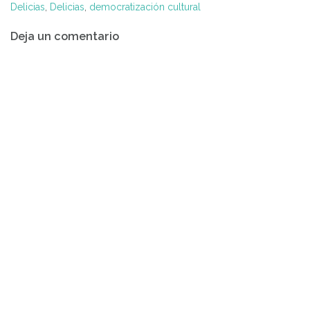
Delicias
,
Delicias
,
democratización cultural
Navegación
Deja un comentario
de
entradas