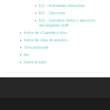
ELE – Actividades interactivas
ELE – Canciones
ELE – Gramática, textos y ejercicios
descargables (pdf)
Índice de «Cuarenta y dos»
Índice de «Días de alquiler»
Obra publicada
Paz
Sobre el autor