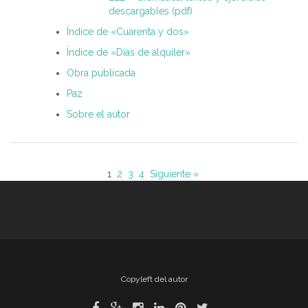
descargables (pdf)
Índice de «Cuarenta y dos»
Índice de «Días de alquiler»
Obra publicada
Paz
Sobre el autor
1
2
3
4
Siguiente »
Copyleft del autor