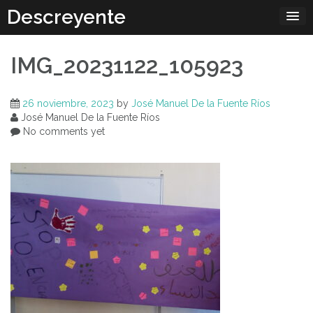
Skip
Descreyente
to
content
IMG_20231122_105923
26 noviembre, 2023
by
José Manuel De la Fuente Ríos
José Manuel De la Fuente Ríos
No comments yet