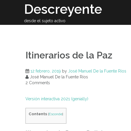
Skip
Descreyente
to
content
desde el sujeto activo
Sobre el auto
Itinerarios de la Paz
12 febrero, 2019
by
José Manuel De la Fuente Ríos
José Manuel De la Fuente Ríos
2 Comments
Versión interactiva 2021 (genially)
Contents
[
Esconde
]