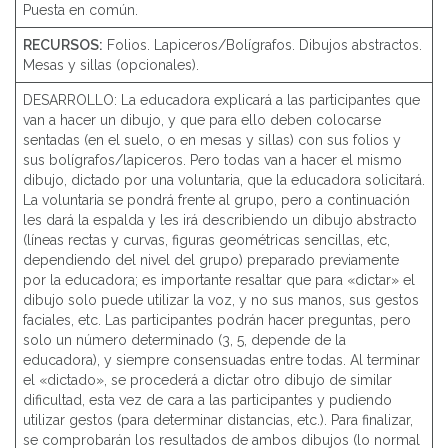
Puesta en común.
RECURSOS:
Folios. Lapiceros/Bolígrafos. Dibujos abstractos.
Mesas y sillas (opcionales).
DESARROLLO: La educadora explicará a las participantes que
van a hacer un dibujo, y que para ello deben colocarse
sentadas (en el suelo, o en mesas y sillas) con sus folios y
sus bolígrafos/lapiceros. Pero todas van a hacer el mismo
dibujo, dictado por una voluntaria, que la educadora solicitará.
La voluntaria se pondrá frente al grupo, pero a continuación
les dará la espalda y les irá describiendo un dibujo abstracto
(líneas rectas y curvas, figuras geométricas sencillas, etc,
dependiendo del nivel del grupo) preparado previamente
por la educadora; es importante resaltar que para «dictar» el
dibujo solo puede utilizar la voz, y no sus manos, sus gestos
faciales, etc. Las participantes podrán hacer preguntas, pero
solo un número determinado (3, 5, depende de la
educadora), y siempre consensuadas entre todas. Al terminar
el «dictado», se procederá a dictar otro dibujo de similar
dificultad, esta vez de cara a las participantes y pudiendo
utilizar gestos (para determinar distancias, etc.). Para finalizar,
se comprobarán los resultados de ambos dibujos (lo normal