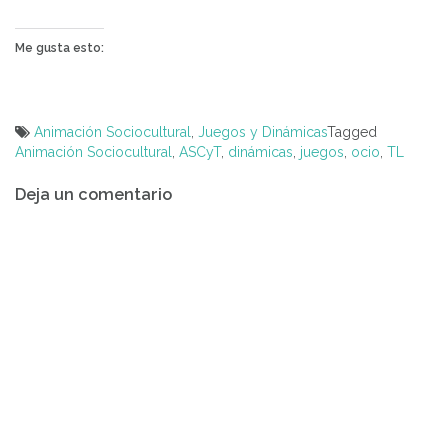
Me gusta esto:
Animación Sociocultural
,
Juegos y Dinámicas
Tagged
Animación Sociocultural
,
ASCyT
,
dinámicas
,
juegos
,
ocio
,
TL
Navegación
Deja un comentario
de
entradas