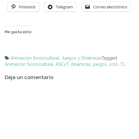
Pinterest
Telegram
Correo electrónico
Me gusta esto:
Animación Sociocultural
,
Juegos y Dinámicas
Tagged
Animación Sociocultural
,
ASCyT
,
dinámicas
,
juegos
,
ocio
,
TL
Navegación
Deja un comentario
de
entradas