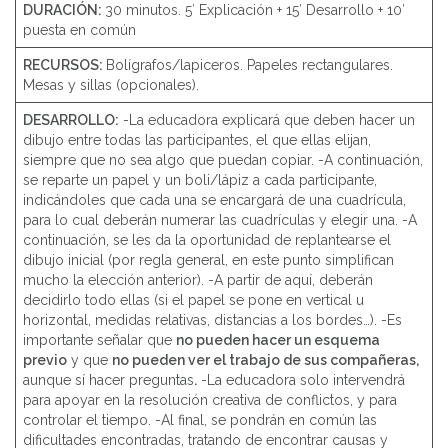
DURACIÓN:
30 minutos. 5′ Explicación + 15′ Desarrollo + 10′
puesta en común
RECURSOS:
Bolígrafos/lapiceros. Papeles rectangulares.
Mesas y sillas (opcionales).
DESARROLLO:
-La educadora explicará que deben hacer un
dibujo entre todas las participantes, el que ellas elijan,
siempre que no sea algo que puedan copiar. -A continuación,
se reparte un papel y un boli/lápiz a cada participante,
indicándoles que cada una se encargará de una cuadrícula,
para lo cual deberán numerar las cuadrículas y elegir una. -A
continuación, se les da la oportunidad de replantearse el
dibujo inicial (por regla general, en este punto simplifican
mucho la elección anterior). -A partir de aquí, deberán
decidirlo todo ellas (si el papel se pone en vertical u
horizontal, medidas relativas, distancias a los bordes…). -Es
importante señalar que
no pueden hacer un esquema
previo
y que
no pueden ver el trabajo de sus compañeras,
aunque sí hacer preguntas
.
-La educadora solo intervendrá
para apoyar en la resolución creativa de conflictos, y para
controlar el tiempo. -Al final, se pondrán en común las
dificultades encontradas, tratando de encontrar causas y