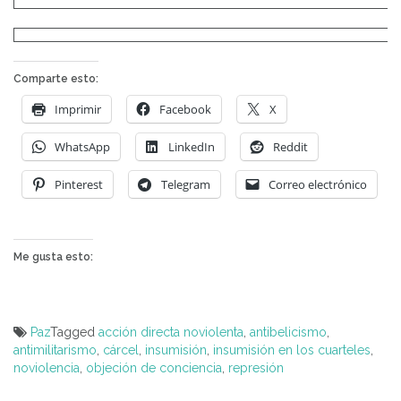
Comparte esto:
Imprimir
Facebook
X
WhatsApp
LinkedIn
Reddit
Pinterest
Telegram
Correo electrónico
Me gusta esto:
Paz
Tagged
acción directa noviolenta
,
antibelicismo
,
antimilitarismo
,
cárcel
,
insumisión
,
insumisión en los cuarteles
,
noviolencia
,
objeción de conciencia
,
represión
Navegación