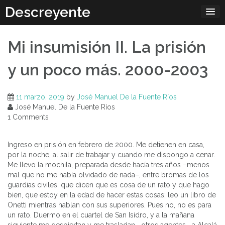
Skip
Descreyente
to
content
Mi insumisión II. La prisión
y un poco más. 2000-2003
11 marzo, 2019
by
José Manuel De la Fuente Ríos
José Manuel De la Fuente Ríos
1 Comments
Ingreso en prisión en febrero de 2000. Me detienen en casa,
por la noche, al salir de trabajar y cuando me dispongo a cenar.
Me llevo la mochila, preparada desde hacía tres años –menos
mal que no me había olvidado de nada–, entre bromas de los
guardias civiles, que dicen que es cosa de un rato y que hago
bien, que estoy en la edad de hacer estas cosas; leo un libro de
Onetti mientras hablan con sus superiores. Pues no, no es para
un rato. Duermo en el cuartel de San Isidro, y a la mañana
siguiente me despiertan y me trasladan –otros agentes– a Alcalá