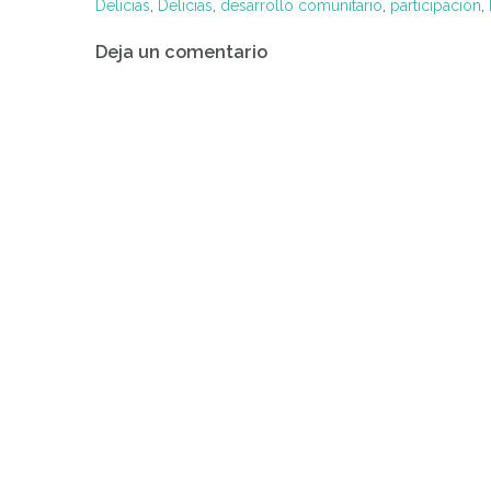
Delicias
,
Delicias
,
desarrollo comunitario
,
participación
,
Navegación
Deja un comentario
de
entradas