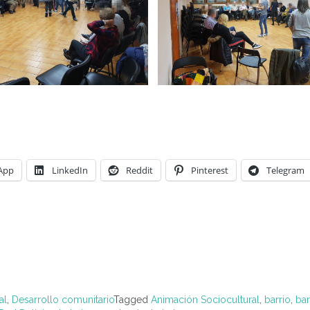
App
LinkedIn
Reddit
Pinterest
Telegram
al
,
Desarrollo comunitario
Tagged
Animación Sociocultural
,
barrio
,
bar