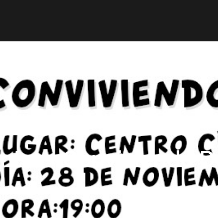
r
Obra publicada
Direcciones de interés
Ani
ntro «Conviviendo D