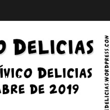
mación
ELE
Paz
Contacto
elicias»