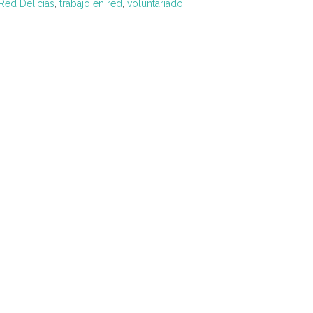
Red Delicias
,
trabajo en red
,
voluntariado