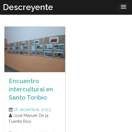
Skip
Descreyente
to
content
Encuentro
intercultural en
Santo Toribio
16 diciembre, 2023
José Manuel De la
Fuente Ríos