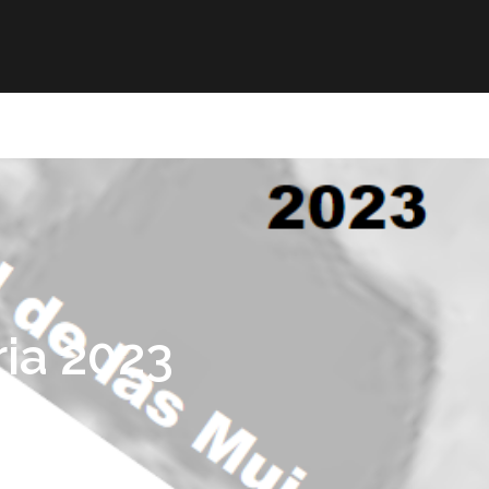
mación
ELE
Paz
Contacto
ria 2023