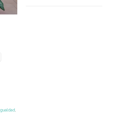
igualdad
,