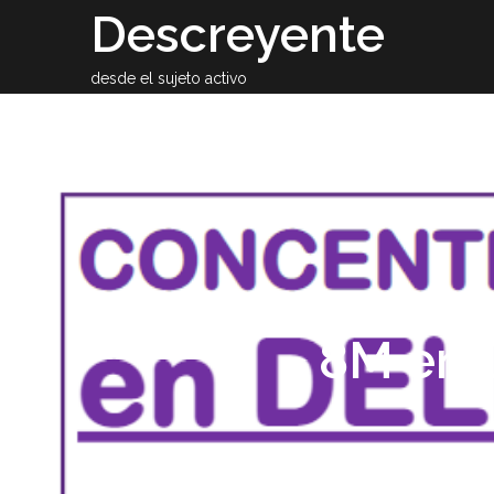
Skip
Descreyente
to
content
desde el sujeto activo
Sobre el auto
8M en D