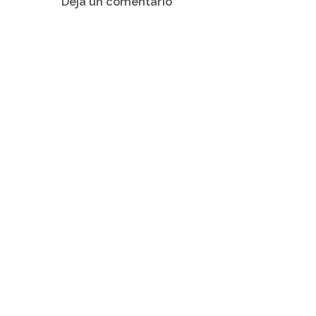
Deja un comentario
de
entradas