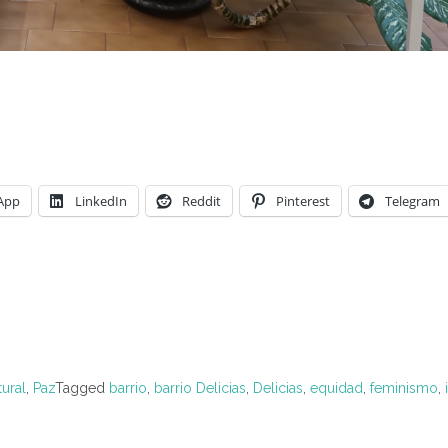
App
LinkedIn
Reddit
Pinterest
Telegram
ural
,
Paz
Tagged
barrio
,
barrio Delicias
,
Delicias
,
equidad
,
feminismo
,