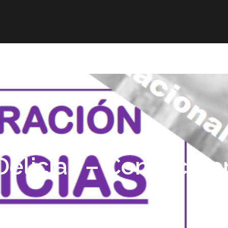
r
Obra publicada
Direcciones de interés
Ani
elicias – Convocato