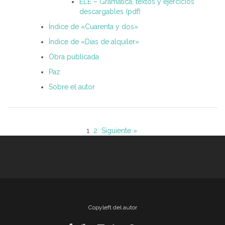
ELE – Gramática, textos y ejercicios
descargables (pdf)
Índice de «Cuarenta y dos»
Índice de «Días de alquiler»
Obra publicada
Paz
Sobre el autor
1
2
Siguiente »
Copyleft del autor