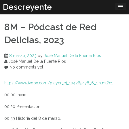
Skip
Descreyente
to
content
8M – Pódcast de Red
Delicias, 2023
8 marzo, 2023
by
José Manuel De la Fuente Ríos
José Manuel De la Fuente Ríos
No comments yet
https://www.ivoox.com/player_ej_104265478_6_1.html?c1
00:00 Inicio.
00:20 Presentación.
00:39 Historia del 8 de marzo.