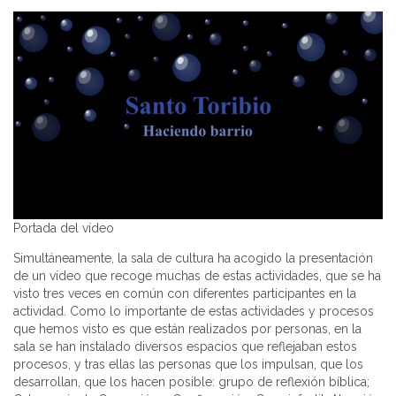
Portada del vídeo
Simultáneamente, la sala de cultura ha acogido la presentación
de un vídeo que recoge muchas de estas actividades, que se ha
visto tres veces en común con diferentes participantes en la
actividad. Como lo importante de estas actividades y procesos
que hemos visto es que están realizados por personas, en la
sala se han instalado diversos espacios que reflejaban estos
procesos, y tras ellas las personas que los impulsan, que los
desarrollan, que los hacen posible: grupo de reflexión bíblica;