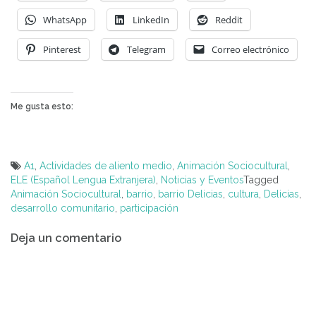
WhatsApp
LinkedIn
Reddit
Pinterest
Telegram
Correo electrónico
Me gusta esto:
A1
,
Actividades de aliento medio
,
Animación Sociocultural
,
ELE (Español Lengua Extranjera)
,
Noticias y Eventos
Tagged
Animación Sociocultural
,
barrio
,
barrio Delicias
,
cultura
,
Delicias
,
desarrollo comunitario
,
participación
Navegación
Deja un comentario
de
entradas