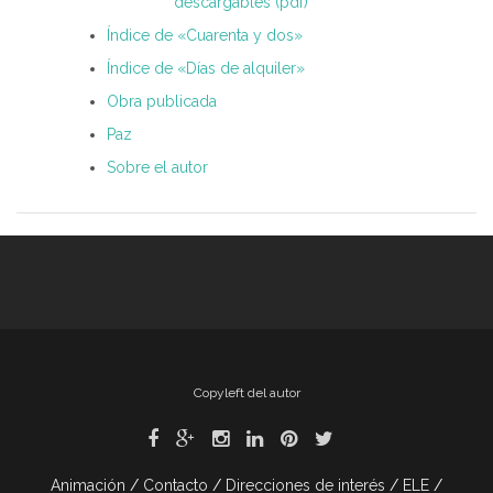
descargables (pdf)
Índice de «Cuarenta y dos»
Índice de «Días de alquiler»
Obra publicada
Paz
Sobre el autor
Copyleft del autor
Animación
Contacto
Direcciones de interés
ELE