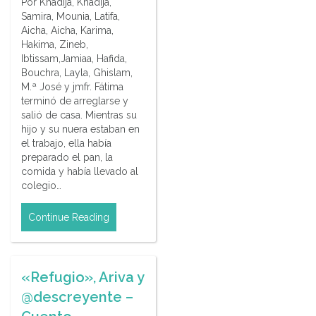
Por Khadija, Khadija,
Samira, Mounia, Latifa,
Aicha, Aicha, Karima,
Hakima, Zineb,
Ibtissam,Jamiaa, Hafida,
Bouchra, Layla, Ghislam,
M.ª José y jmfr. Fátima
terminó de arreglarse y
salió de casa. Mientras su
hijo y su nuera estaban en
el trabajo, ella había
preparado el pan, la
comida y había llevado al
colegio…
Continue Reading
«Refugio», Ariva y
@descreyente –