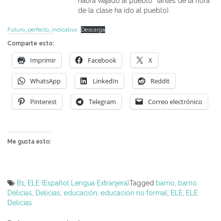
habrá viajado al pueblo” (antes de la hora
de la clase ha ido al pueblo).
Futuro_perfecto_indicativo
Descarga
Comparte esto:
Imprimir
Facebook
X
WhatsApp
LinkedIn
Reddit
Pinterest
Telegram
Correo electrónico
Me gusta esto:
B1
,
ELE (Español Lengua Extranjera)
Tagged
barrio
,
barrio
Delicias
,
Delicias
,
educación
,
educación no formal
,
ELE
,
ELE
Delicias
Navegación