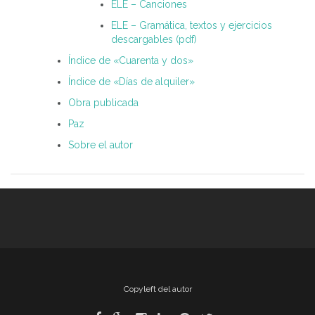
ELE – Canciones
ELE – Gramática, textos y ejercicios
descargables (pdf)
Índice de «Cuarenta y dos»
Índice de «Días de alquiler»
Obra publicada
Paz
Sobre el autor
Copyleft del autor