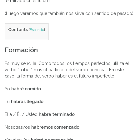
terminado en el futuro.
(Luego veremos que también nos sirve con sentido de pasado).
Contents
[
Esconde
]
Formación
Es muy sencilla. Como todos los tiempos perfectos, utiliza el
verbo “haber” más el participio del verbo principal. En este
caso, la forma del verbo haber es el futuro imperfecto.
Yo
h
abré comido
.
Tú
habrás llegado
.
Ella / Él / Usted
habrá terminado
.
Nosotras/os
habremos comenzado
.
Vosotras/os
habréis conseguido
.