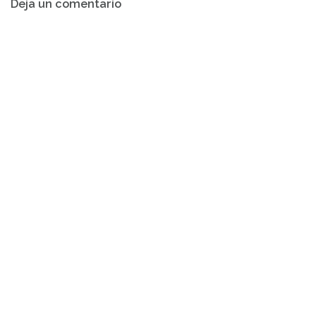
Deja un comentario
de
entradas