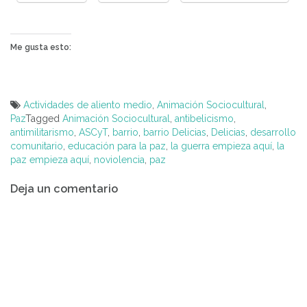
Me gusta esto:
Actividades de aliento medio
,
Animación Sociocultural
,
Paz
Tagged
Animación Sociocultural
,
antibelicismo
,
antimilitarismo
,
ASCyT
,
barrio
,
barrio Delicias
,
Delicias
,
desarrollo
comunitario
,
educación para la paz
,
la guerra empieza aquí
,
la
paz empieza aquí
,
noviolencia
,
paz
Navegación
Deja un comentario
de
entradas