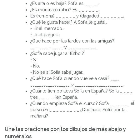
¿Es alta o es baja? Sofía es _ _ _ _.
¿Es morena o rubia? Es _ _ _ _ _ _.
Es (remona) _ _ _ _ _ _ y (dagadel) _ _ _ _ _ _ _.
¿Qué le gusta hacer? A Sofía le gusta…
◦ …ir al mercado.
◦ …ir al parque.
¿Que hace por las tardes con las amigas?
______________
_
y
__
___________
.
¿Sofía sabe jugar al fútbol?
◦ Sí.
◦ No.
◦ No sé si Sofía sabe jugar.
¿Qué hace Sofía cuando vuelve a casa?
____
_________________
_
y
______________________
.
¿Cuánto tiempo lleva Sofía en España? Sofía _ _ _ _
tres _ _ _ _ _ en España.
¿Cuándo empieza Sofía el curso? Sofía _
_
_ _ _ _ el
curso en _ _ _ _ _ _
_
_ _.¿Qué hace Sofía por la
mañana?
Une las oraciones con los dibujos de más abajo y
numéralos