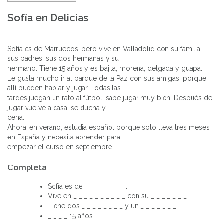
Sofía en Delicias
Sofía es de Marruecos, pero vive en Valladolid con su familia:
sus padres, sus dos hermanas y su
hermano. Tiene 15 años y es bajita, morena, delgada y guapa.
Le gusta mucho ir al parque de la Paz con sus amigas, porque
allí pueden hablar y jugar. Todas las
tardes juegan un rato al fútbol, sabe jugar muy bien. Después de
jugar vuelve a casa, se ducha y
cena.
Ahora, en verano, estudia español porque solo lleva tres meses
en España y necesita aprender para
empezar el curso en septiembre.
Completa
Sofía es de
_
_ _ _ _ _ _ _.
Vive en _ _ _ _ _ _ _ _ _ _ con su _ _ _ _ _ _ _ .
Tiene dos _ _ _ _ _ _ _ _ y un _ _ _ _ _ _ _ .
_
_ _ _ 15 años.