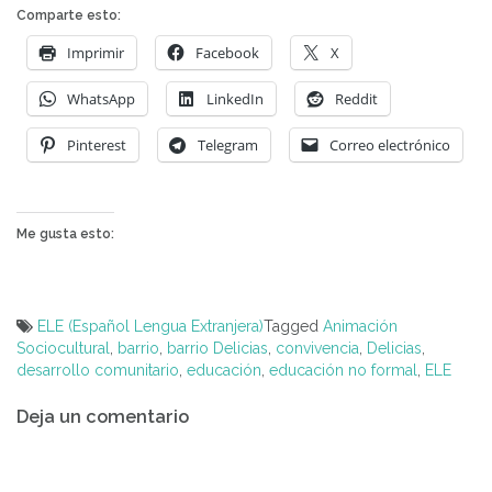
Comparte esto:
Imprimir
Facebook
X
WhatsApp
LinkedIn
Reddit
Pinterest
Telegram
Correo electrónico
Me gusta esto:
ELE (Español Lengua Extranjera)
Tagged
Animación
Sociocultural
,
barrio
,
barrio Delicias
,
convivencia
,
Delicias
,
desarrollo comunitario
,
educación
,
educación no formal
,
ELE
Navegación
Deja un comentario
de
entradas