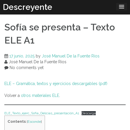
Skip
Descreyente
to
content
Sofía se presenta – Texto
ELE A1
17 junio, 2025
by
José Manuel De la Fuente Ríos
José Manuel De la Fuente Ríos
No comments yet
ELE – Gramática, textos y ejercicios descargables (pdf)
Volver a
otros materiales ELE
.
ELE_Texto_ejerc_Sofía_Delicias_presentación_A1
Descarga
Contents
[
Esconde
]