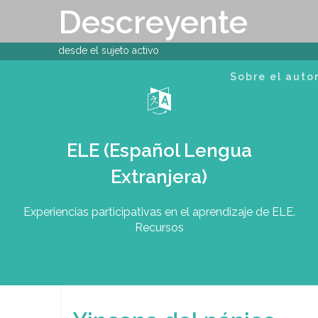
Skip
Descreyente
to
content
desde el sujeto activo
Sobre el auto
ELE (Español Lengua
Extranjera)
Experiencias participativas en el aprendizaje de ELE.
Recursos