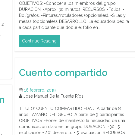
OBJETIVOS: -Conocer a los miembros del grupo.
DURACIÓN: -Aprox. 30 minutos. RECURSOS: -Folios. -
Bolígrafos. -Pinturas/rotuladores (opcionales). -Sillas y
mesas (opcionales). DESARROLLO: La educadora pedirá
plo
a cada participante que doble el folio en…
'
Continue Reading
Cuento compartido
16 febrero, 2019
José Manuel De la Fuente Ríos
ón
TÍTULO: CUENTO COMPARTIDO EDAD: A partir de 8
años TAMAÑO DEL GRUPO: A partir de 9 participantes
OBJETIVOS: -Poner de manifiesto la necesidad de una
comunicación clara en un grupo DURACIÓN: -30': 5'
explicación + 20' desarrollo + 5' evaluación RECURSOS: