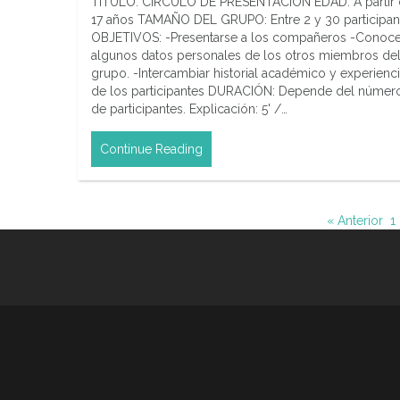
TÍTULO: CÍRCULO DE PRESENTACIÓN EDAD: A partir
17 años TAMAÑO DEL GRUPO: Entre 2 y 30 participan
OBJETIVOS: -Presentarse a los compañeros -Conoce
algunos datos personales de los otros miembros de
grupo. -Intercambiar historial académico y experienc
de los participantes DURACIÓN: Depende del númer
de participantes. Explicación: 5' /…
Continue Reading
« Anterior
1