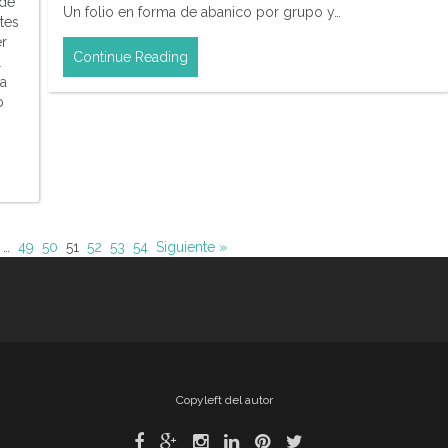
 de
Un folio en forma de abanico por grupo y…
tes
r
Continue Reading
l
ia
o
…
49
50
51
52
53
54
Siguiente »
Copyleft del autor