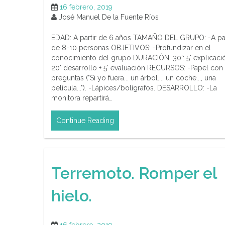
16 febrero, 2019
José Manuel De la Fuente Ríos
EDAD: A partir de 6 años TAMAÑO DEL GRUPO: -A par
de 8-10 personas OBJETIVOS: -Profundizar en el
conocimiento del grupo DURACIÓN: 30': 5' explicació
20' desarrollo + 5' evaluación RECURSOS: -Papel con 
preguntas ("Si yo fuera... un árbol..., un coche..., una
película..."). -Lápices/bolígrafos. DESARROLLO: -La
monitora repartirá…
Continue Reading
Terremoto. Romper el
hielo.