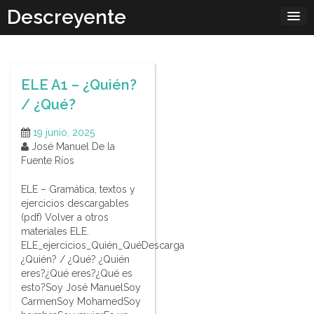
Skip
Descreyente
to
content
ELE A1 – ¿Quién?
/ ¿Qué?
19 junio, 2025
José Manuel De la
Fuente Ríos
ELE – Gramática, textos y
ejercicios descargables
(pdf) Volver a otros
materiales ELE.
ELE_ejercicios_Quién_QuéDescarga
¿Quién? / ¿Qué? ¿Quién
eres?¿Qué eres?¿Qué es
esto?Soy José ManuelSoy
CarmenSoy MohamedSoy