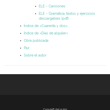
ELE – Canciones
ELE – Gramática, textos y ejercicios
descargables (pdf)
Índice de «Cuarenta y dos»
Índice de «Días de alquiler»
Obra publicada
Paz
Sobre el autor
Copyleft del autor