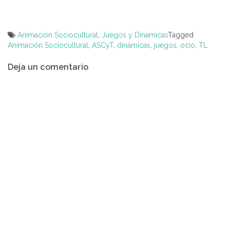
Animación Sociocultural
,
Juegos y Dinámicas
Tagged
Animación Sociocultural
,
ASCyT
,
dinámicas
,
juegos
,
ocio
,
TL
Navegación
Deja un comentario
de
entradas