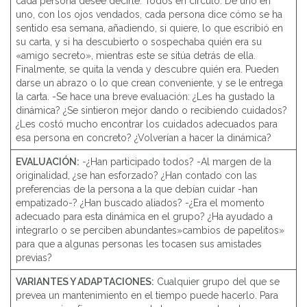
cada persona desee decirle. Todos en círculo. De uno en
uno, con los ojos vendados, cada persona dice cómo se ha
sentido esa semana, añadiendo, si quiere, lo que escribió en
su carta, y si ha descubierto o sospechaba quién era su
«amigo secreto», mientras este se sitúa detrás de ella.
Finalmente, se quita la venda y descubre quién era. Pueden
darse un abrazo o lo que crean conveniente, y se le entrega
la carta. -Se hace una breve evaluación: ¿Les ha gustado la
dinámica? ¿Se sintieron mejor dando o recibiendo cuidados?
¿Les costó mucho encontrar los cuidados adecuados para
esa persona en concreto? ¿Volverían a hacer la dinámica?
EVALUACIÓN:
-¿Han participado todos? -Al margen de la
originalidad, ¿se han esforzado? ¿Han contado con las
preferencias de la persona a la que debían cuidar -han
empatizado-? ¿Han buscado aliados? -¿Era el momento
adecuado para esta dinámica en el grupo? ¿Ha ayudado a
integrarlo o se perciben abundantes»cambios de papelitos»
para que a algunas personas les tocasen sus amistades
previas?
VARIANTES Y ADAPTACIONES:
Cualquier grupo del que se
prevea un mantenimiento en el tiempo puede hacerlo. Para