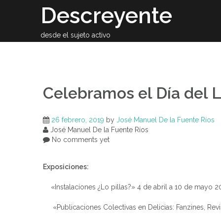
Skip
Descreyente
to
content
desde el sujeto activo
Sobre el auto
Celebramos el Día del Li
26 febrero, 2019
by
José Manuel De la Fuente Ríos
José Manuel De la Fuente Ríos
No comments yet
Exposiciones:
«Instalaciones ¿Lo pillas?» 4 de abril a 10 de mayo 2
«Publicaciones Colectivas en Delicias: Fanzines, Revis