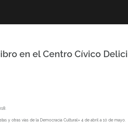
r
Obra publicada
Direcciones de interés
Ani
bro en el Centro Cívico Delic
018.
tas y otras vías de la Democracia Cultural» 4 de abril a 10 de mayo.